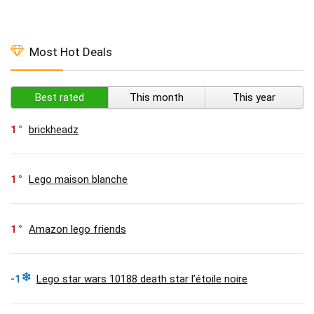
Most Hot Deals
Best rated
This month
This year
1
brickheadz
1
Lego maison blanche
1
Amazon lego friends
-1
Lego star wars 10188 death star l’étoile noire